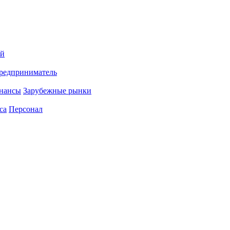
ий
редприниматель
нансы
Зарубежные рынки
са
Персонал