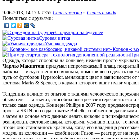
9-06-2013, 14:17
0
1755
Стиль жизни
»
Стиль и мода
Поделиться с друзьями:
С одеждой на будущее
Суровая нитка
«Умная» одежда
«Корвон»: вс
При
Одежда, которая способна на большее, нежели просто укрывать
Чарльз Макинтош
придумал непромокаемый плащ, покрытый р
лайкры — искусственного волокна, помогавшего сделать одежду
путь от футболок Hypercolor, меняющих цвет в зависимости от 
костюма Marks & Spencer, в карман которого вшит пульт управл
Тенденция налицо: от опытов с тканями человечество переходи
обывателя — а значит, способны быстрее заинтересовать его и 
только сама одежда. Концерн Phillips в 2007 году продемонст
проекта SKIN он создал платье Bubelle, снабженное датчиками
а затем на основе этих данных делать выводы о психофизическ
реагировать световые шары, которыми усыпано платье: те начи
чтобы оно становилось красным, когда его владелица рассерже
модель из коллекции — комбинезон Frison — реагирует на поры
меньше потеть, загорается небольшое созвездие светодиодных 