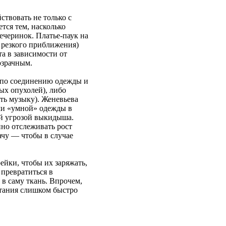
ствовать не только с
тся тем, насколько
вечеринок. Платье-паук на
 резкого приближения)
та в зависимости от
озрачным.
в по соединению одежды и
ых опухолей), либо
ать музыку). Женевьева
ами «умной» одежды в
ой угрозой выкидыша.
но отслеживать рост
чу — чтобы в случае
ейки, чтобы их заряжать,
 превратиться в
в саму ткань. Впрочем,
итания слишком быстро