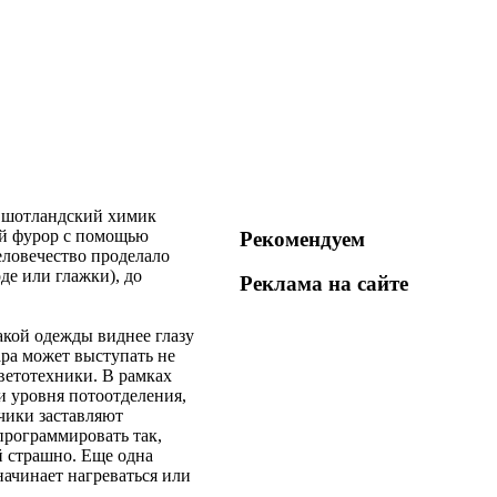
ду шотландский химик
ий фурор с помощью
Рекомендуем
еловечество проделало
де или глажки), до
Реклама на
сайте
акой одежды виднее глазу
ара может выступать не
ветотехники. В рамках
и уровня потоотделения,
чики заставляют
программировать так,
й страшно. Еще одна
начинает нагреваться или