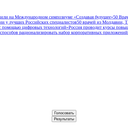
дили на Международном симпозиуме «Создавая будущее»
50 Вра
ии у лучших Российских специалистов
50 врачей из Молдавии, 
а с помощью цифровых технологий»
Россия проводит курсы повы
 способов рационализировать набор корпоративных приложений