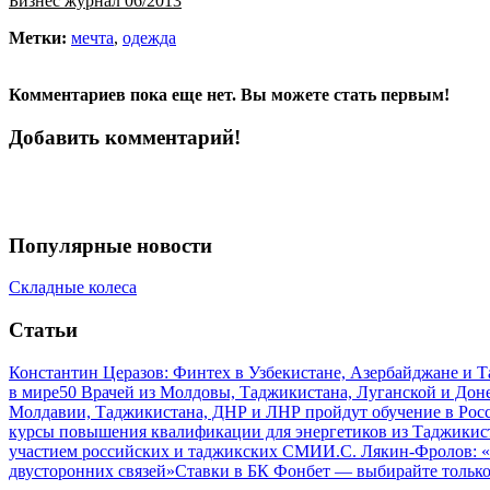
Бизнес журнал 06/2013
Метки:
мечта
,
одежда
Комментариев пока еще нет. Вы можете стать первым!
Добавить комментарий!
Популярные новости
Складные колеса
Статьи
Константин Церазов: Финтех в Узбекистане, Азербайджане и 
в мире
50 Врачей из Молдовы, Таджикистана, Луганской и До
Молдавии, Таджикистана, ДНР и ЛНР пройдут обучение в Рос
курсы повышения квалификации для энергетиков из Таджикис
участием российских и таджикских СМИ
И.С. Лякин-Фролов: «
двусторонних связей»
Ставки в БК Фонбет — выбирайте тольк