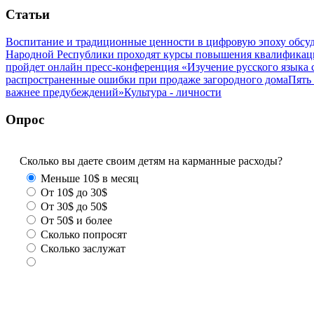
Статьи
Воспитание и традиционные ценности в цифровую эпоху обсу
Народной Республики проходят курсы повышения квалификац
пройдет онлайн пресс-конференция «Изучение русского язык
распространенные ошибки при продаже загородного дома
Пять
важнее предубеждений»
Культура - личности
Опрос
Сколько вы даете своим детям на карманные расходы?
Меньше 10$ в месяц
От 10$ до 30$
От 30$ до 50$
От 50$ и более
Сколько попросят
Сколько заслужат