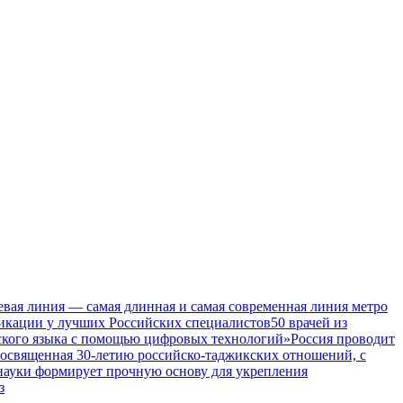
евая линия — самая длинная и самая современная линия метро
икации у лучших Российских специалистов
50 врачей из
ского языка с помощью цифровых технологий»
Россия проводит
посвященная 30-летию российско-таджикских отношений, с
 науки формирует прочную основу для укрепления
з