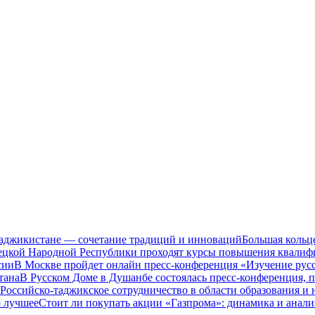
Таджикистане — сочетание традиций и инноваций
Большая кольц
нецкой Народной Республики проходят курсы повышения квалиф
сии
В Москве пройдет онлайн пресс-конференция «Изучение рус
тана
В Русском Доме в Душанбе состоялась пресс-конференция, 
Российско-таджикское сотрудничество в области образования и
о лучшее
Стоит ли покупать акции «Газпрома»: динамика и анали