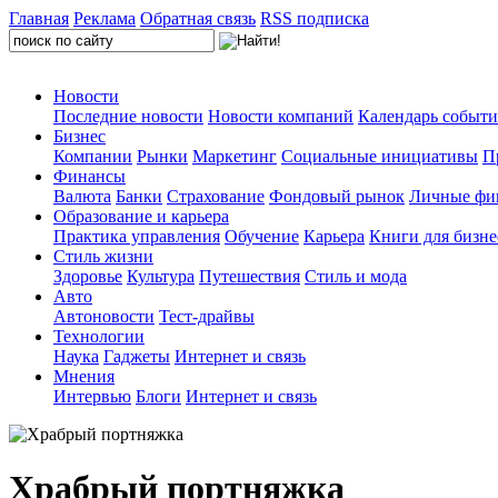
Главная
Реклама
Обратная связь
RSS подписка
Новости
Последние новости
Новости компаний
Календарь событ
Бизнес
Компании
Рынки
Маркетинг
Социальные инициативы
П
Финансы
Валюта
Банки
Страхование
Фондовый рынок
Личные фи
Образование и карьера
Практика управления
Обучение
Карьера
Книги для бизне
Стиль жизни
Здоровье
Культура
Путешествия
Стиль и мода
Авто
Автоновости
Тест-драйвы
Технологии
Наука
Гаджеты
Интернет и связь
Мнения
Интервью
Блоги
Интернет и связь
Храбрый портняжка