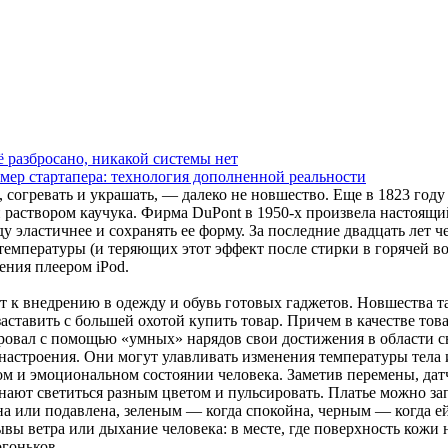
ё разбросано, никакой системы нет
мер стартапера: технология дополненной реальности
, согревать и украшать, — далеко не новшество. Еще в 1823 го
аствором каучука. Фирма DuPont в 1950-х произвела настоящ
 эластичнее и сохранять ее форму. За последние двадцать лет ч
температуры (и теряющих этот эффект после стирки в горячей во
ения плеером iPod.
т к внедрению в одежду и обувь готовых гаджетов. Новшества т
заставить с большей охотой купить товар. Причем в качестве тов
рировал с помощью «умных» нарядов свои достижения в области с
 настроения. Они могут улавливать изменения температуры тела 
ом и эмоциональном состоянии человека. Заметив перемены, дат
нают светиться разным цветом и пульсировать. Платье можно за
на или подавлена, зеленым — когда спокойна, черным — когда е
вы ветра или дыхание человека: в месте, где поверхность кожи 
огоньков.