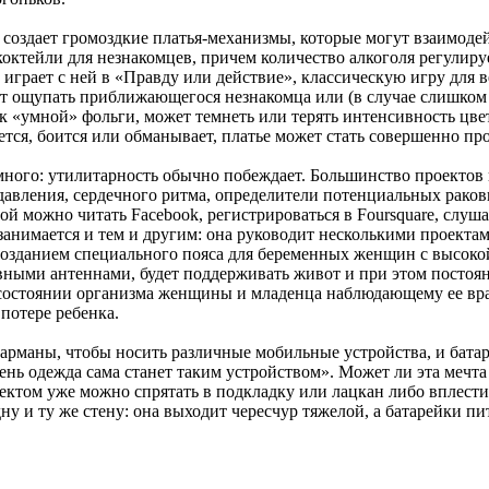
создает громоздкие платья-механизмы, которые могут взаимодей
октейли для незнакомцев, причем количество алкоголя регулируе
н играет с ней в «Правду или действие», классическую игру для 
т ощупать приближающегося незнакомца или (в случае слишком
ок «умной» фольги, может темнеть или терять интенсивность цве
ется, боится или обманывает, платье может стать совершенно пр
 много: утилитарность обычно побеждает. Большинство проекто
давления, сердечного ритма, определители потенциальных раков
ой можно читать Facebook, регистрироваться в Foursquare, слуш
занимается и тем и другим: она руководит несколькими проект
 созданием специального пояса для беременных женщин с высок
ными антеннами, будет поддерживать живот и при этом постоян
 состоянии организма женщины и младенца наблюдающему ее вра
потере ребенка.
арманы, чтобы носить различные мобильные устройства, и батар
нь одежда сама станет таким устройством». Может ли эта мечта
ктом уже можно спрятать в подкладку или лацкан либо вплести 
ну и ту же стену: она выходит чересчур тяжелой, а батарейки п