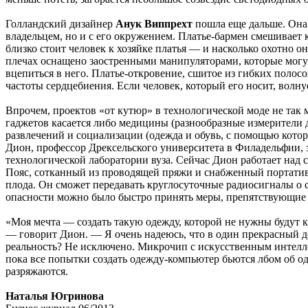
Голландский дизайнер
Анук Виппрехт
пошла еще дальше. Она 
владельцем, но и с его окружением. Платье-бармен смешивает к
близко стоит человек к хозяйке платья — и насколько охотно о
плечах оснащено заостренными манипуляторами, которые могу
вцепиться в него. Платье-откровение, сшитое из гибких полос
частоты сердцебиения. Если человек, который его носит, волну
Впрочем, проектов «от кутюр» в технологической моде не так
гаджетов касается либо медицины (разнообразные измерители 
развлечений и социализации (одежда и обувь, с помощью котор
Дион, профессор Дрексельского университета в Филадельфии, 
технологической лаборатории вуза. Сейчас Дион работает над
Пояс, сотканный из проводящей пряжи и снабженный портатив
плода. Он сможет передавать круглосуточные радиосигналы о
опасности можно было быстро принять меры, препятствующие 
«Моя мечта — создать такую одежду, которой не нужны будут к
— говорит Дион. — Я очень надеюсь, что в один прекрасный де
реальность? Не исключено. Микрочип с искусственным интелле
пока все попытки создать одежду-компьютер бьются лбом об од
разряжаются.
Наталья Югринова