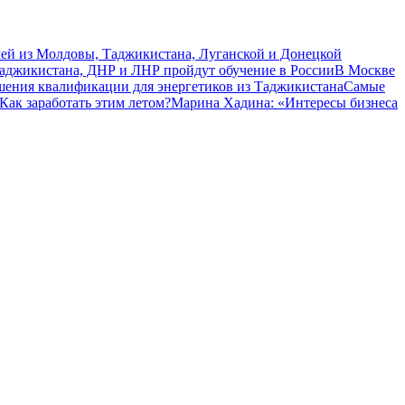
чей из Молдовы, Таджикистана, Луганской и Донецкой
Таджикистана, ДНР и ЛНР пройдут обучение в России
В Москве
шения квалификации для энергетиков из Таджикистана
Самые
Как заработать этим летом?
Марина Хадина: «Интересы бизнеса