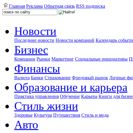
Главная
Реклама
Обратная связь
RSS подписка
Новости
Последние новости
Новости компаний
Календарь событ
Бизнес
Компании
Рынки
Маркетинг
Социальные инициативы
П
Финансы
Валюта
Банки
Страхование
Фондовый рынок
Личные фи
Образование и карьера
Практика управления
Обучение
Карьера
Книги для бизне
Стиль жизни
Здоровье
Культура
Путешествия
Стиль и мода
Авто