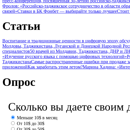
пресс-конференция, посвященная 30-летию российско-таджикс
Фролов: «Российско-таджикское сотрудничество в области обр
связей»
Ставки в БК Фонбет — выбирайте только лучшее
Стоит
Статьи
Воспитание и традиционные ценности в цифровую эпоху обсу
Молдовы, Таджикистана, Луганской и Донецкой Народной Ре
специалистов
50 врачей из Молдавии, Таджикистана, ДНР и ЛН
«Изучение русского языка с помощью цифровых технологий»
Р
Таджикистана
Самые распространенные ошибки при продаже з
приложений
Как заработать этим летом?
Марина Хадина: «Инте
Опрос
Сколько вы даете своим 
Меньше 10$ в месяц
От 10$ до 30$
От 30$ до 50$