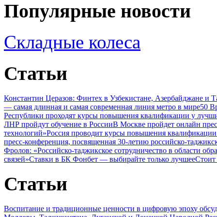
Популярные новости
Складные колеса
Статьи
Константин Церазов: Финтех в Узбекистане, Азербайджане и 
— самая длинная и самая современная линия метро в мире
50 В
Республики проходят курсы повышения квалификации у лучши
ЛНР пройдут обучение в России
В Москве пройдет онлайн пре
технологий»
Россия проводит курсы повышения квалификации 
пресс-конференция, посвященная 30-летию российско-таджикс
Фролов: «Российско-таджикское сотрудничество в области обр
связей»
Ставки в БК Фонбет — выбирайте только лучшее
Стоит
Статьи
Воспитание и традиционные ценности в цифровую эпоху обсу