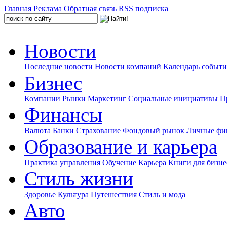
Главная
Реклама
Обратная связь
RSS подписка
Новости
Последние новости
Новости компаний
Календарь событ
Бизнес
Компании
Рынки
Маркетинг
Социальные инициативы
П
Финансы
Валюта
Банки
Страхование
Фондовый рынок
Личные фи
Образование и карьера
Практика управления
Обучение
Карьера
Книги для бизне
Стиль жизни
Здоровье
Культура
Путешествия
Стиль и мода
Авто