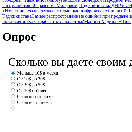
Молдовы, Таджикистана, Луганской и Донецкой Народной Ре
специалистов
50 врачей из Молдавии, Таджикистана, ДНР и ЛН
«Изучение русского языка с помощью цифровых технологий»
Р
Таджикистана
Самые распространенные ошибки при продаже з
приложений
Как заработать этим летом?
Марина Хадина: «Инте
Опрос
Сколько вы даете своим 
Меньше 10$ в месяц
От 10$ до 30$
От 30$ до 50$
От 50$ и более
Сколько попросят
Сколько заслужат