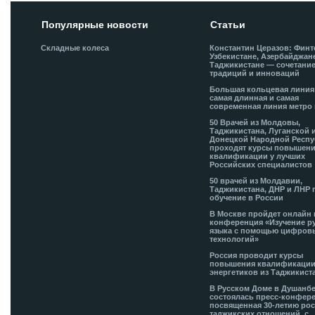
Популярные новости
Статьи
Складные колеса
Константин Церазов: Финт
Узбекистане, Азербайджан
Таджикистане — сочетани
традиций и инноваций
Большая кольцевая лини
самая длинная и самая
современная линия метро 
50 Врачей из Молдовы,
Таджикистана, Луганской 
Донецкой Народной Респ
проходят курсы повышен
квалификации у лучших
Российских специалистов
50 врачей из Молдавии,
Таджикистана, ДНР и ЛНР 
обучение в России
В Москве пройдет онлайн 
конференция «Изучение р
языка с помощью цифров
технологий»
Россия проводит курсы
повышения квалификации
энергетиков из Таджикист
В Русском Доме в Душанб
состоялась пресс-конфере
посвященная 30-летию рос
таджикских отношений, с