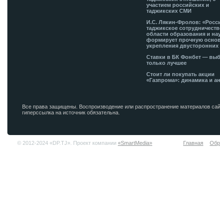
участием российских и
таджикских СМИ
И.С. Лякин-Фролов: «Росс
таджикское сотрудничеств
области образования и на
формирует прочную основ
укрепления двусторонних 
Ставки в БК Фонбет — вы
только лучшее
Стоит ли покупать акции
«Газпрома»: динамика и а
Все права защищены. Воспроизводение или распространение материалов сай
гиперссылка на источник обязательна.
© 2012-2024 «DP.TJ». Проект компании
«SmartMedia»
Главная
Обр