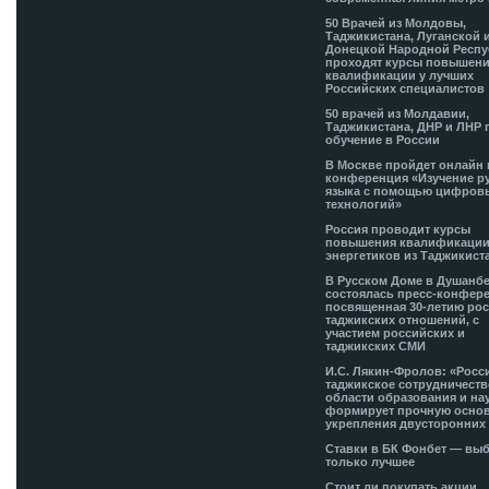
50 Врачей из Молдовы,
Таджикистана, Луганской 
Донецкой Народной Респ
проходят курсы повышен
квалификации у лучших
Российских специалистов
50 врачей из Молдавии,
Таджикистана, ДНР и ЛНР 
обучение в России
В Москве пройдет онлайн 
конференция «Изучение р
языка с помощью цифров
технологий»
Россия проводит курсы
повышения квалификации
энергетиков из Таджикист
В Русском Доме в Душанб
состоялась пресс-конфере
посвященная 30-летию рос
таджикских отношений, с
участием российских и
таджикских СМИ
И.С. Лякин-Фролов: «Росс
таджикское сотрудничеств
области образования и на
формирует прочную основ
укрепления двусторонних 
Ставки в БК Фонбет — вы
только лучшее
Стоит ли покупать акции