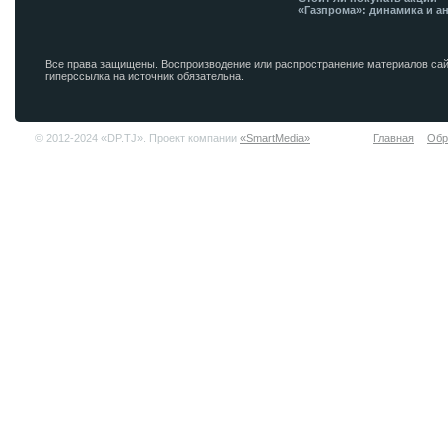
«Газпрома»: динамика и а
Все права защищены. Воспроизводение или распространение материалов сай
гиперссылка на источник обязательна.
© 2012-2024 «DP.TJ». Проект компании
«SmartMedia»
Главная
Обр