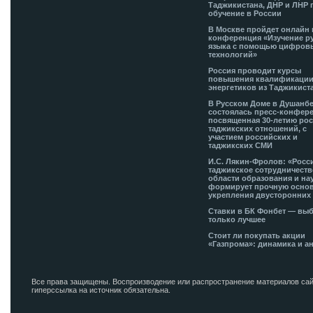
Таджикистана, ДНР и ЛНР 
обучение в России
В Москве пройдет онлайн 
конференция «Изучение р
языка с помощью цифров
технологий»
Россия проводит курсы
повышения квалификации
энергетиков из Таджикист
В Русском Доме в Душанб
состоялась пресс-конфере
посвященная 30-летию рос
таджикских отношений, с
участием российских и
таджикских СМИ
И.С. Лякин-Фролов: «Росс
таджикское сотрудничеств
области образования и на
формирует прочную основ
укрепления двусторонних 
Ставки в БК Фонбет — вы
только лучшее
Стоит ли покупать акции
«Газпрома»: динамика и а
Все права защищены. Воспроизводение или распространение материалов сай
гиперссылка на источник обязательна.