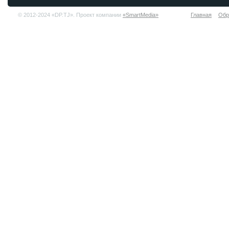
© 2012-2024 «DP.TJ». Проект компании
«SmartMedia»
Главная
Обр