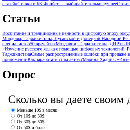
связей»
Ставки в БК Фонбет — выбирайте только лучшее
Стоит
Статьи
Воспитание и традиционные ценности в цифровую эпоху обсу
Молдовы, Таджикистана, Луганской и Донецкой Народной Ре
специалистов
50 врачей из Молдавии, Таджикистана, ДНР и ЛН
«Изучение русского языка с помощью цифровых технологий»
Р
Таджикистана
Самые распространенные ошибки при продаже з
приложений
Как заработать этим летом?
Марина Хадина: «Инте
Опрос
Сколько вы даете своим 
Меньше 10$ в месяц
От 10$ до 30$
От 30$ до 50$
От 50$ и более