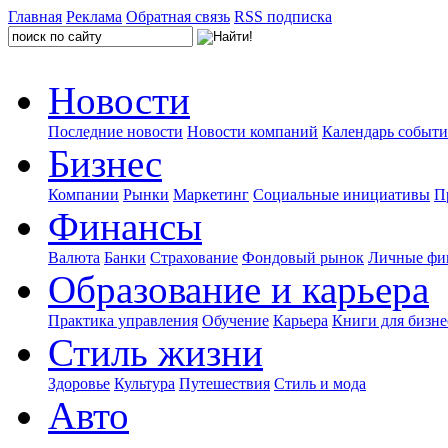
Главная
Реклама
Обратная связь
RSS подписка
Новости
Последние новости
Новости компаний
Календарь событ
Бизнес
Компании
Рынки
Маркетинг
Социальные инициативы
П
Финансы
Валюта
Банки
Страхование
Фондовый рынок
Личные фи
Образование и карьера
Практика управления
Обучение
Карьера
Книги для бизне
Стиль жизни
Здоровье
Культура
Путешествия
Стиль и мода
Авто