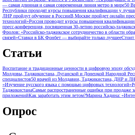
— самая длинная и самая современная линия метро в мире
50 В
Республики проходят курсы повышения квалификации у лучши
ЛНР пройдут обучение в России
В Москве пройдет онлайн пре
технологий»
Россия проводит курсы повышения квалификации 
пресс-конференция, посвященная 30-летию российско-таджикс
Фролов: «Российско-таджикское сотрудничество в области обр
связей»
Ставки в БК Фонбет — выбирайте только лучшее
Стоит
Статьи
Воспитание и традиционные ценности в цифровую эпоху обсу
Молдовы, Таджикистана, Луганской и Донецкой Народной Ре
специалистов
50 врачей из Молдавии, Таджикистана, ДНР и ЛН
«Изучение русского языка с помощью цифровых технологий»
Р
Таджикистана
Самые распространенные ошибки при продаже з
приложений
Как заработать этим летом?
Марина Хадина: «Инте
Опрос