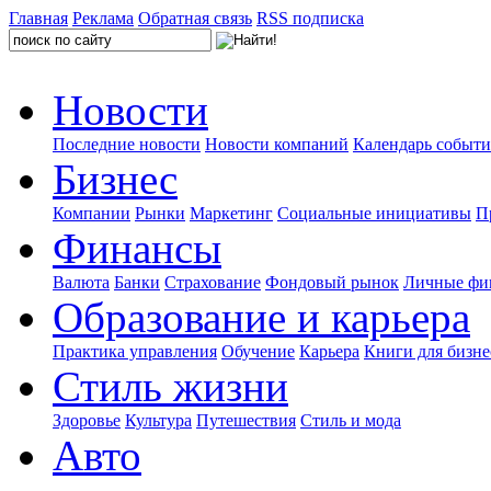
Главная
Реклама
Обратная связь
RSS подписка
Новости
Последние новости
Новости компаний
Календарь событ
Бизнес
Компании
Рынки
Маркетинг
Социальные инициативы
П
Финансы
Валюта
Банки
Страхование
Фондовый рынок
Личные фи
Образование и карьера
Практика управления
Обучение
Карьера
Книги для бизне
Стиль жизни
Здоровье
Культура
Путешествия
Стиль и мода
Авто