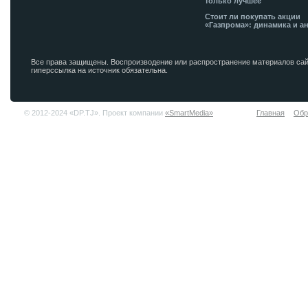
только лучшее
Стоит ли покупать акции
«Газпрома»: динамика и а
Все права защищены. Воспроизводение или распространение материалов сай
гиперссылка на источник обязательна.
© 2012-2024 «DP.TJ». Проект компании
«SmartMedia»
Главная
Обр