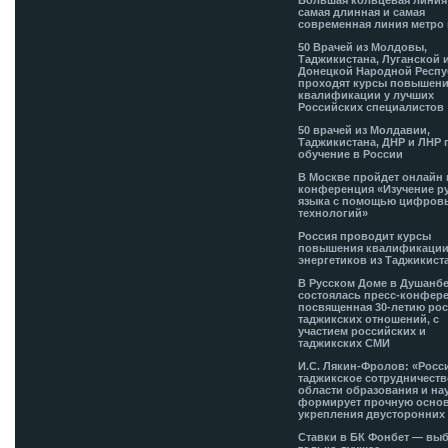
Большая кольцевая лини
самая длинная и самая
современная линия метро 
50 Врачей из Молдовы,
Таджикистана, Луганской 
Донецкой Народной Респ
проходят курсы повышен
квалификации у лучших
Российских специалистов
50 врачей из Молдавии,
Таджикистана, ДНР и ЛНР 
обучение в России
В Москве пройдет онлайн 
конференция «Изучение р
языка с помощью цифров
технологий»
Россия проводит курсы
повышения квалификации
энергетиков из Таджикист
В Русском Доме в Душанб
состоялась пресс-конфере
посвященная 30-летию рос
таджикских отношений, с
участием российских и
таджикских СМИ
И.С. Лякин-Фролов: «Росс
таджикское сотрудничеств
области образования и на
формирует прочную основ
укрепления двусторонних 
Ставки в БК Фонбет — вы