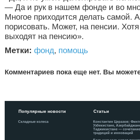
— Да и рук в нашем фонде и во мног
Многое приходится делать самой. А 
порисовать. Может, на пенсии. Хотя
выходят на пенсию».
Метки:
фонд
,
помощь
Комментариев пока еще нет. Вы может
Добавить комментарий!
Популярные новости
Статьи
Складные колеса
Константин Церазов: Финт
Узбекистане, Азербайджан
Таджикистане — сочетани
традиций и инноваций