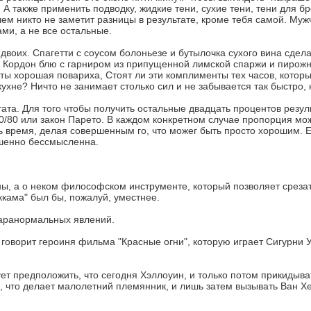
 А также применить подводку, жидкие тени, сухие тени, тени для бр
чем никто не заметит разницы в результате, кроме тебя самой. Му
ми, а не все остальные.
двоих. Спагетти с соусом болоньезе и бутылочка сухого вина сдел
и. Кордон блю с гарниром из припущенной лимской спаржи и пирож
ты хорошая повариха, Стоят ли эти комплименты тех часов, которы
кухне? Ничто не занимает столько сил и не забывается так быстро,
ата. Для того чтобы получить остальные двадцать процентов резуль
20/80 или закон Парето. В каждом конкретном случае пропорция мо
ь время, делая совершенным го, что можег быть просто хорошим. Е
ршенно бессмысленна.
ы, а о неком философском инструменте, который позволяет срезат
ккама" был бы, пожалуй, уместнее.
паранормальных явлений.
, говорит героиня фильма "Красные огни", которую играет Сигурни У
ет предположить, что сегодня Хэллоуин, и только потом прикидыват
ь, что делает малолетний племянник, и лишь затем вызывать Ван Х