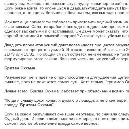
основу иод макияж, тон, рассыпчатую пудру, консилер не забыть.
Если рука набита, то уложишься в двадцать-тридцать минут. При
нюансов, а женщины больше озабочены тем, как выглядят они са
Или вот еще пример: ты собралась приготовить вкусный ужин на 
счастливыми. Салат из крабов и авокадо с кедровыми орешкам
сделают вас сытыми и счастливыми. Он даже может сказать, что 
парной телятиной и лимской спаржей? А также суток, убитых на 
Двадцать процентов усилий дают восемьдесят процентов результ
восемьдесят процентов усилий. Это закон, известный как закон 
21/79 или 19/81. Но общий смысл остается неизменным: не трат
формулировка этого закона: большая часть наших усилий сове
Бритва Оккама
Разумеется, речь идет не о приспособлении для удаления щетин
лишнее, пока не покажется самая суть. Хотя термин "триммер О
Лучше всего "Бритва Оккама" работает при объяснении всяких 
"Когда я слышу цокот копыт, я думаю о лошади, а не о кентавре"
поводу "
Бритвы Оккама
".
Если за окном разгуливают ожившие мертвецы, то сначала следу
Судный день. И если в доме видели вампира, то стоит проверит
самое простое объяснение всегда самое верное.