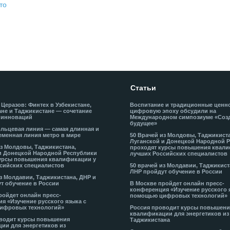
то
Статьи
 Церазов: Финтех в Узбекистане,
Воспитание и традиционные ценн
не и Таджикистане — сочетание
цифровую эпоху обсудили на
 инноваций
Международном симпозиуме «Соз
будущее»
льцевая линия — самая длинная и
еменная линия метро в мире
50 Врачей из Молдовы, Таджикист
Луганской и Донецкой Народной 
из Молдовы, Таджикистана,
проходят курсы повышения квали
и Донецкой Народной Республики
лучших Российских специалистов
урсы повышения квалификации у
сийских специалистов
50 врачей из Молдавии, Таджикист
ЛНР пройдут обучение в России
из Молдавии, Таджикистана, ДНР и
т обучение в России
В Москве пройдет онлайн пресс-
конференция «Изучение русского 
ройдет онлайн пресс-
помощью цифровых технологий»
я «Изучение русского языка с
ифровых технологий»
Россия проводит курсы повышени
квалификации для энергетиков из
водит курсы повышения
Таджикистана
ии для энергетиков из