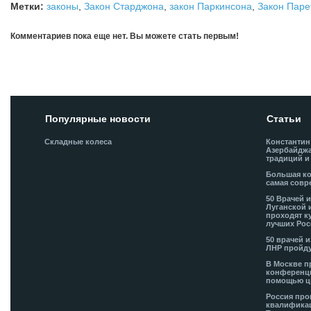
Метки:
законы
,
Закон Старджона
,
закон Паркинсона
,
Закон Паре
Комментариев пока еще нет. Вы можете стать первым!
Добавить комментарий!
Популярные новости
Статьи
Складные колеса
Константин
Азербайджа
традиций и
Большая ко
самая совр
50 Врачей 
Луганской 
проходят к
лучших Рос
50 врачей 
ЛНР пройду
В Москве п
конференци
помощью ц
Россия про
квалификац