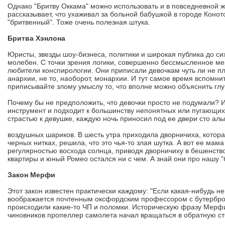
Однако "Бритву Оккама" можно использовать и в повседневной ж
рассказывает, что ухаживал за больной бабушкой в городе Конот
"бритвенный". Тоже очень полезная штука.
Бритва Хэнлона
Юристы, звезды шоу-бизнеса, политики и широкая публика до сих
молебен. С точки зрения логики, совершенно бессмысленное мер
любители конспирологии. Они приписали девочкам чуть ли не п
анархии, не то, наоборот, монархии. И тут самое время вспомни
приписывайте злому умыслу то, что вполне можно объяснить глу
Почему бы не предположить, что девочки просто не подумали? И
инструмент и подходит к большинству непонятных или пугающих 
страстью к девушке, каждую ночь приносил под ее двери сто алы
воздушных шариков. В шесть утра приходила дворничиха, котора
черных нитках, решила, что это чья-то злая шутка. А вот ее мам
регулярностью восхода солнца, приводя дворничиху в бешенство
квартиры и юный Ромео остался ни с чем. А знай они про нашу "б
Закон Мерфи
Этот закон известен практически каждому: "Если какая-нибудь н
воображается почтенным оксфордским профессором с бутербро
происходили какие-то ЧП и поломки. Историческую фразу Мерфи
чиновников пропеллер самолета начал вращаться в обратную ст