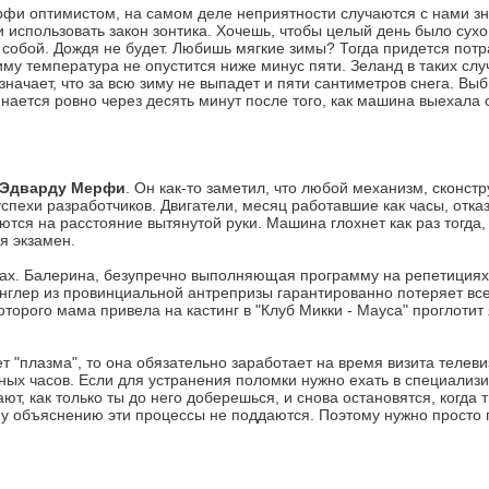
рфи оптимистом, на самом деле неприятности случаются с нами зн
 использовать закон зонтика. Хочешь, чтобы целый день было сухо
а собой. Дождя не будет. Любишь мягкие зимы? Тогда придется пот
иму температура не опустится ниже минус пяти. Зеланд в таких сл
значает, что за всю зиму не выпадет и пяти сантиметров снега. Вы
инается ровно через десять минут после того, как машина выехала 
Эдварду Мерфи
. Он как-то заметил, что любой механизм, сконст
 успехи разработчиков. Двигатели, месяц работавшие как часы, отка
тся на расстояние вытянутой руки. Машина глохнет как раз тогда,
я экзамен.
ах. Балерина, безупречно выполняющая программу на репетициях, 
глер из провинциальной антрепризы гарантированно потеряет все
орого мама привела на кастинг в "Клуб Микки - Мауса" проглотит я
т "плазма", то она обязательно заработает на время визита телев
учных часов. Если для устранения поломки нужно ехать в специали
ют, как только ты до него доберешься, и снова остановятся, когда 
му объяснению эти процессы не поддаются. Поэтому нужно просто 