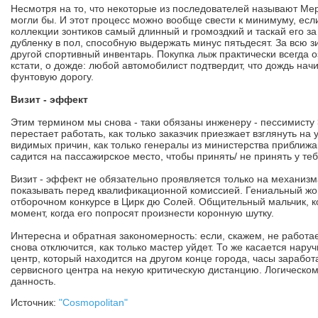
Несмотря на то, что некоторые из последователей называют Ме
могли бы. И этот процесс можно вообще свести к минимуму, если
коллекции зонтиков самый длинный и громоздкий и таскай его з
дубленку в пол, способную выдержать минус пятьдесят. За всю з
другой спортивный инвентарь. Покупка лыж практически всегда о
кстати, о дожде: любой автомобилист подтвердит, что дождь нач
фунтовую дорогу.
Визит - эффект
Этим термином мы снова - таки обязаны инженеру - пессимисту
перестает работать, как только заказчик приезжает взглянуть на
видимых причин, как только генералы из министерства приближаю
садится на пассажирское место, чтобы принять/ не принять у теб
Визит - эффект не обязательно проявляется только на механизм
показывать перед квалификационной комиссией. Гениальный жон
отборочном конкурсе в Цирк дю Солей. Общительный мальчик, кот
момент, когда его попросят произнести коронную шутку.
Интересна и обратная закономерность: если, скажем, не работае
снова отключится, как только мастер уйдет. То же касается нар
центр, который находится на другом конце города, часы заработа
сервисного центра на некую критическую дистанцию. Логическо
данность.
Источник:
"Cosmopolitan"