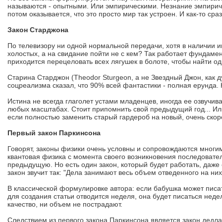
называются - опытными. Или эмпирическими. Незнание эмпиричес
потом оказывается, что это просто мир так устроен. И как-то сра
Закон Старджона
По телевизору ни одной нормальной передачи, хотя в наличии и
холостых, а на свидание пойти не с кем? Так работает фундамен
приходится перецеловать всех лягушек в болоте, чтобы найти од
Старина Старджон (Theodor Sturgeon, а не Звездный Джон, как д
соцреализма сказал, что 90% всей фантастики - полная ерунда
Истина не всегда глаголет устами младенцев, иногда ее озвучива
любых масштабах. Стоит припомнить свой предыдущий год... Или
если полностью заменить старый гардероб на новый, очень скор
Первый закон Паркинсона
Говорят, законы физики очень условны и сопровождаются многи
квантовая физика с момента своего возникновения последоват
предыдущую. Но есть один закон, который будет работать, даже 
закон звучит так: "Дела занимают весь объем отведенного на ни
В классической формулировке автора: если бабушка может писат
для создания статьи отводится неделя, она будет писаться неде
качество, ни объем не пострадают.
Следствием из первого закона Паркинсона является закон дедла