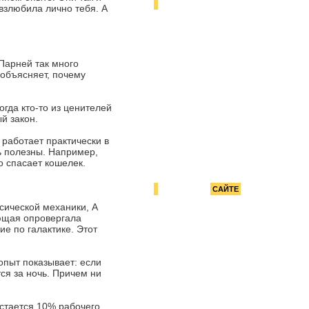
РЕКОМЕНДУЕМ
взлюбила лично тебя. А
Бес последствий
 Парней так много
 объясняет, почему
5 причин не учиться за
границей
гда кто-то из ценителей
й закон.
 работает практически в
ь полезны. Например,
о спасает кошелек.
РЕКЛАМА НА
САЙТЕ
сической механики, А
ющая опровергала
ие по галактике. Этот
опыт показывает: если
тся за ночь. Причем ни
остается 10% рабочего