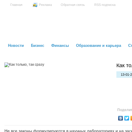
Главная
Реклама
Обратная связь
RSS подписка
Новости
Бизнес
Финансы
Образование и карьера
С
Как то
13-01-2
Поделит
Не все законы формулируются в научных лабораториях и на засе