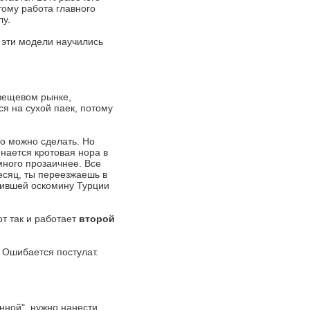
ому работа главного
лу.
 эти модели научились
 вещевом рынке,
ся на сухой паек, потому
го можно сделать. Но
инается кротовая нора в
ного прозаичнее. Все
есяц, ты переезжаешь в
бившей оскомину Турции
от так и работает
второй
. Ошибается постулат.
нной", нужно нанести