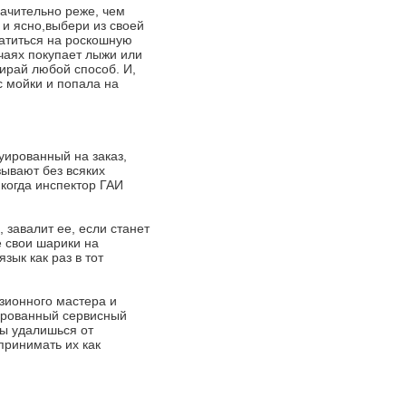
ачительно реже, чем
 и ясно,выбери из своей
ратиться на роскошную
учаях покупает лыжи или
бирай любой способ. И,
с мойки и попала на
руированный на заказ,
зывают без всяких
 когда инспектор ГАИ
завалит ее, если станет
 свои шарики на
зык как раз в тот
изионного мастера и
зированный сервисный
ты удалишься от
принимать их как