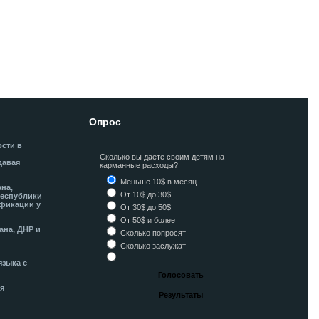
Опрос
ости в
Сколько вы даете своим детям на
давая
карманные расходы?
Меньше 10$ в месяц
ана,
От 10$ до 30$
Республики
фикации у
От 30$ до 50$
От 50$ и более
ана, ДНР и
Сколько попросят
Сколько заслужат
языка с
я