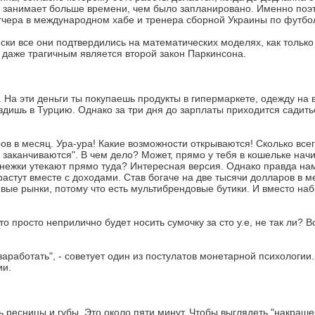
а занимает больше времени, чем было запланировано. Именно поэт
етчера в международном хабе и тренера сборной Украины по футбо
ески все они подтвердились на математических моделях, как только
 даже трагичным является второй закон Паркинсона.
 На эти деньги ты покупаешь продукты в гипермаркете, одежду на
ездишь в Турцию. Однако за три дня до зарплаты приходится садить
ов в месяц. Ура-ура! Какие возможности открываются! Сколько все
о заканчиваются". В чем дело? Может, прямо у тебя в кошельке нач
ежки утекают прямо туда? Интересная версия. Однако правда нам
астут вместе с доходами. Став богаче на две тысячи долларов в м
вые рынки, потому что есть мультибрендовые бутики. И вместо на
 просто неприлично будет носить сумочку за сто у.е, не так ли? В
 заработать", - советует один из постулатов монетарной психологии
ии.
 ресницы и губы. Это около пяти минут. Чтобы выглядеть "накраше