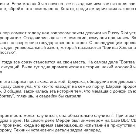
изни. Если молодой человек на все выходные исчезает из поля зре
опе, сбрейте это немедленно. Кстати, среди эмпирических законов
 пор ломают голову над вопросом: зачем девочки из Pussy Riot уст
оприятие. Озадачились даже те немногие, кому они нравились. За
ланы по свержению государственного строя. С последующим прово
ть один универсальный закон, который называется "Бритва Хэнлона"
постью".
 тогда все сразу становится на свои места. На самом деле "Бритв
ситуаций. Была тут одна драматическая история: некий молодой ч
х
я эти шарики протыкала иголкой. Девушка, обнаружив под дверью 
а сразу смекнула, что кто-то наводит на семью порчу. Шарики прод
. В общем, закончилась эта история тем, что мамаша с дочкой съе
ритву", глядишь, и свадебку бы сыграли.
еприятность может случиться, она обязательно случится". При это
дом в руке. На самом деле Мерфи был инженером на базе ВВС С
 произнес, когда во время завершающих испытаний в присутствии
орону. Техники установили детали задом наперед.