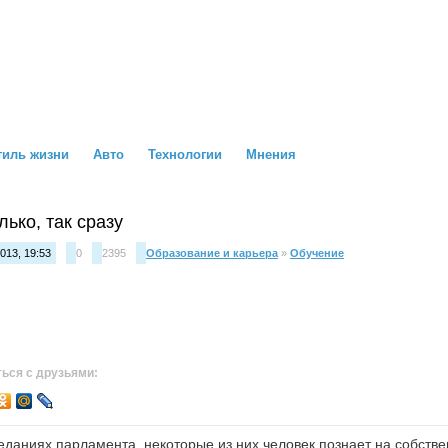
тиль жизни
Авто
Технологии
Мнения
лько, так сразу
013, 19:53
0
2395
Образование и карьера
»
Обучение
ься с друзьями:
даниях парламента, некоторые из них человек познает на собстве