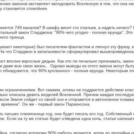
ких законов заставляет заподозрить Вселенную в том, что она не
зу становится спокойнее.
меется 749 каналов? В шкафу висит сто платьев, а надеть нечего?
тальный закон Старджона: "90% чего угодно - полная ерунда". Это
ного принца.
умают некоторые) был писателем-фантастом и ляпнул эту фразу, ко
. На что Старджон в запальчивости сформулировал вышеприведенны
ют вполне взрослые дядьки. Как это пи печально признавать, закон
 даже всю свою жизнь... Однако выводы из этого закона могут быт
о обнаружится, что 90% купленного - полная ерунда. Некоторым эт
ми ограничениями. Вот скажем, атомы не поддаются действию клас
ельно описала девять моделей Вселенной. Причем каждая последу
если Земля сойдет со своей оси и отправится в автономное плаван
х времени". Он же - первый закон Паркинсона.
ь письмо племяннице год, она будет писать его год. Собственный 
лю. Если на ту же статью будет отведена одна ночь, статья напише
йна, согласно которому 90% работы делается, когда до дедлайна 