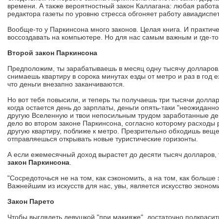
времени. А также вероятностный закон Каллагана: любая работ
редактора газеты по уровню стресса обгоняет работу авиадисп
Вообще-то у Паркинсона много законов. Целая книга. И практич
воссоздавать на компьютере. Но для нас самым важным и где-то
Второй закон Паркинсона
Предположим, ты зарабатываешь в месяц одну тысячу долларов.
снимаешь квартиру в сорока минутах езды от метро и раз в год 
что деньги внезапно заканчиваются.
Но вот тебя повысили, и теперь ты получаешь три тысячи доллар
когда остается день до зарплаты, деньги опять-таки "неожиданн
другую Вселенную и твои непосильным трудом заработанные ден
дело во втором законе Паркинсона, согласно которому расходы р
другую квартиру, поближе к метро. Презрительно обходишь веще
отправляешься открывать новые туристические горизонты.
А если ежемесячный доход вырастет до десяти тысяч долларов, то
закон Паркинсона
.
"Сосредоточься не на том, как сэкономить, а на том, как больше
Важнейшим из искусств для нас, увы, является искусство эконом
Закон Парето
Чтобы выглядеть девушкой "при макияже", достаточно подкрасить