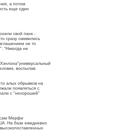
ния, а потом
 есть еще один
роили свой панк -
то сразу оживились
зглашением не то
: "Никогда не
а Хэнлона"универсальный
еловек, воспылав
сто алых обрывков на
олжали появляться с
хали с "нехорошей"
м сам Мерфи
ША. На базе ежедневно
 высокопоставленных