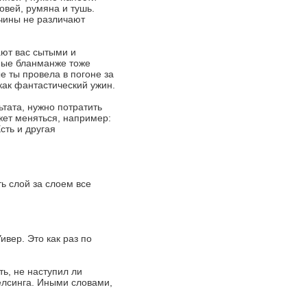
овей, румяна и тушь.
жчины не различают
ают вас сытыми и
ные бланманже тоже
е ты провела в погоне за
 как фантастический ужин.
тата, нужно потратить
жет меняться, например:
сть и другая
ь слой за слоем все
ивер. Это как раз по
ь, не наступил ли
елсинга. Иными словами,