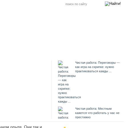
Чистая работа: Переговоры —
как игра на скрипке: нужно
практиковаться кажды ...
Чистая работа: Местным
кажется что работать у нас не
престижно
нном опыте. Они так и