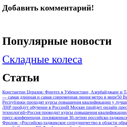
Добавить комментарий!
Популярные новости
Складные колеса
Статьи
Константин Церазов: Финтех в Узбекистане, Азербайджане и 
— самая длинная и самая современная линия метро в мире
50 В
Республики проходят курсы повышения квалификации у лучши
ЛНР пройдут обучение в России
В Москве пройдет онлайн пре
технологий»
Россия проводит курсы повышения квалификации 
пресс-конференция, посвященная 30-летию российско-таджикс
Фролов: «Российско-таджикское сотрудничество в области обр