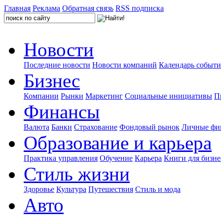
Главная
Реклама
Обратная связь
RSS подписка
Новости
Последние новости
Новости компаний
Календарь событ
Бизнес
Компании
Рынки
Маркетинг
Социальные инициативы
П
Финансы
Валюта
Банки
Страхование
Фондовый рынок
Личные фи
Образование и карьера
Практика управления
Обучение
Карьера
Книги для бизне
Стиль жизни
Здоровье
Культура
Путешествия
Стиль и мода
Авто