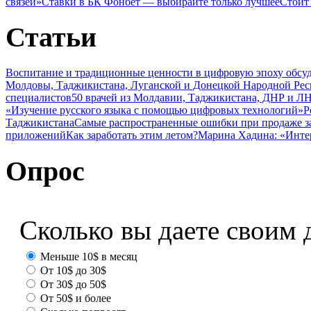
связей»
Ставки в БК Фонбет — выбирайте только лучшее
Стоит
Статьи
Воспитание и традиционные ценности в цифровую эпоху обсу
Молдовы, Таджикистана, Луганской и Донецкой Народной Ре
специалистов
50 врачей из Молдавии, Таджикистана, ДНР и ЛН
«Изучение русского языка с помощью цифровых технологий»
Р
Таджикистана
Самые распространенные ошибки при продаже з
приложений
Как заработать этим летом?
Марина Хадина: «Инте
Опрос
Сколько вы даете своим 
Меньше 10$ в месяц
От 10$ до 30$
От 30$ до 50$
От 50$ и более