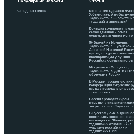
Популярные новости
Статьи
Складные колеса
Константин Церазов: Финт
Узбекистане, Азербайджан
Таджикистане — сочетани
традиций и инноваций
Большая кольцевая лини
самая длинная и самая
современная линия метро 
50 Врачей из Молдовы,
Таджикистана, Луганской 
Донецкой Народной Респ
проходят курсы повышен
квалификации у лучших
Российских специалистов
50 врачей из Молдавии,
Таджикистана, ДНР и ЛНР 
обучение в России
В Москве пройдет онлайн 
конференция «Изучение р
языка с помощью цифров
технологий»
Россия проводит курсы
повышения квалификации
энергетиков из Таджикист
В Русском Доме в Душанб
состоялась пресс-конфере
посвященная 30-летию рос
таджикских отношений, с
участием российских и
таджикских СМИ