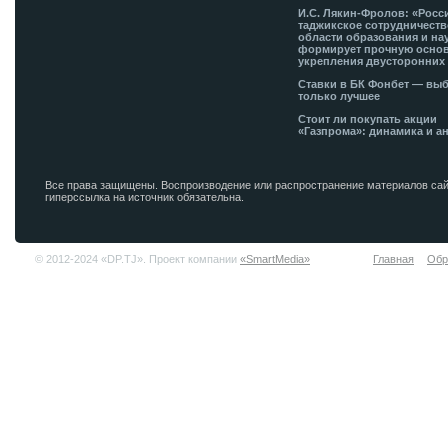
И.С. Лякин-Фролов: «Росс
таджикское сотрудничеств
области образования и на
формирует прочную основ
укрепления двусторонних 
Ставки в БК Фонбет — вы
только лучшее
Стоит ли покупать акции
«Газпрома»: динамика и а
Все права защищены. Воспроизводение или распространение материалов сай
гиперссылка на источник обязательна.
© 2012-2024 «DP.TJ». Проект компании
«SmartMedia»
Главная
Обр